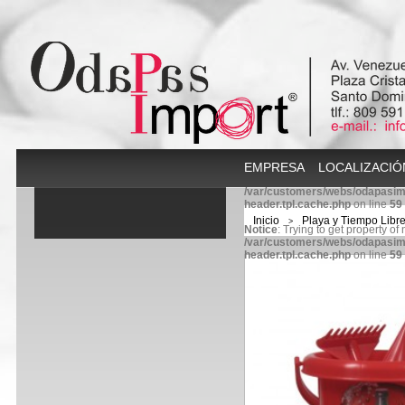
EMPRESA
LOCALIZACIÓ
/var/customers/webs/odapasim
header.tpl.cache.php
on line
59
Inicio
Playa y Tiempo Libr
>
Notice
: Trying to get property of
/var/customers/webs/odapasim
header.tpl.cache.php
on line
59