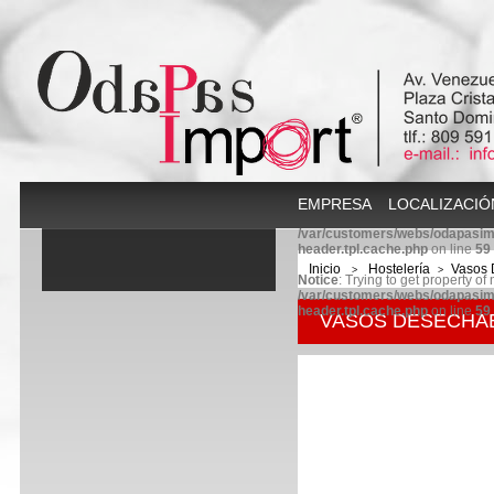
EMPRESA
LOCALIZACIÓ
/var/customers/webs/odapasim
header.tpl.cache.php
on line
59
Inicio
Hostelería
Vasos 
>
>
Notice
: Trying to get property of
/var/customers/webs/odapasim
header.tpl.cache.php
on line
59
VASOS DESECHA