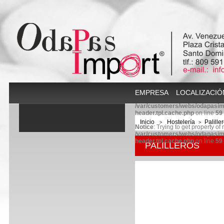
EMPRESA
LOCALIZACIÓ
/var/customers/webs/odapasim
header.tpl.cache.php
on line
59
Inicio
Hostelería
Palille
>
>
Notice
: Trying to get property of
/var/customers/webs/odapasim
header.tpl.cache.php
on line
59
PALILLEROS